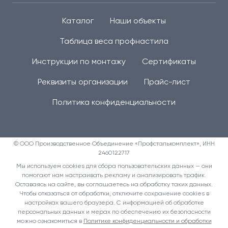
Каталог
Наши объекты
Таблица веса профнастила
Инструкции по монтажу
Сертификаты
Реквизиты организации
Прайс-лист
Политика конфиденциальности
© ООО Производственное Объединение «Профсталькомплект», ИНН
2460122717
Мы используем cookies для сбора пользовательских данных — они
помогают нам настраивать рекламу и анализировать трафик.
Оставаясь на сайте, вы соглашаетесь на обработку таких данных.
Чтобы отказаться от обработки, отключите сохранение cookies в
настройках вашего браузера. С информацией об обработке
персональных данных и мерах по обеспечению их безопасности
можно ознакомиться в
Политике конфиденциальности и обработки