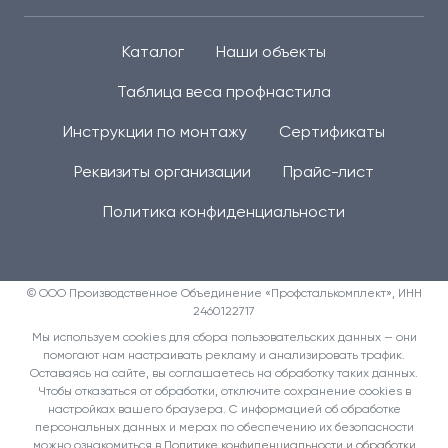
Каталог
Наши объекты
Таблица веса профнастила
Инструкции по монтажу
Сертификаты
Реквизиты организации
Прайс-лист
Политика конфиденциальности
© ООО Производственное Объединение «Профсталькомплект», ИНН
2460122717
Мы используем cookies для сбора пользовательских данных — они
помогают нам настраивать рекламу и анализировать трафик.
Оставаясь на сайте, вы соглашаетесь на обработку таких данных.
Чтобы отказаться от обработки, отключите сохранение cookies в
настройках вашего браузера. С информацией об обработке
персональных данных и мерах по обеспечению их безопасности
можно ознакомиться в
Политике конфиденциальности и обработки